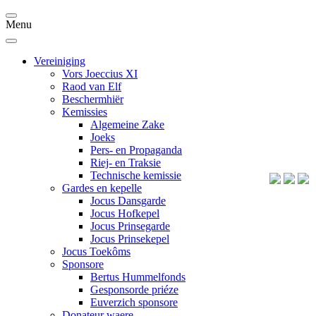
Menu
Vereiniging
Vors Joeccius XI
Raod van Elf
Beschermhiër
Kemissies
Algemeine Zake
Joeks
Pers- en Propaganda
Riej- en Traksie
Technische kemissie
Gardes en kepelle
Jocus Dansgarde
Jocus Hofkepel
Jocus Prinsegarde
Jocus Prinsekepel
Jocus Toekôms
Sponsore
Bertus Hummelfonds
Gesponsorde priéze
Euverzich sponsore
Donateur waere