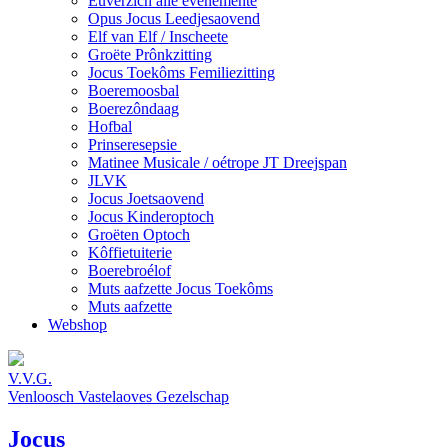
Euverzich alle evenemente
Opus Jocus Leedjesaovend
Elf van Elf / Inscheete
Groëte Prônkzitting
Jocus Toekôms Femiliezitting
Boeremoosbal
Boerezôndaag
Hofbal
Prinseresepsie
Matinee Musicale / oétrope JT Dreejspan
JLVK
Jocus Joetsaovend
Jocus Kinderoptoch
Groëten Optoch
Kôffietuiterie
Boerebroélof
Muts aafzette Jocus Toekôms
Muts aafzette
Webshop
V.V.G.
Venloosch Vastelaoves Gezelschap
Jocus