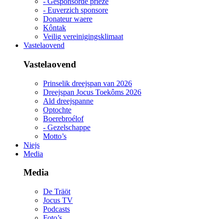
- Gesponsorde priéze
- Euverzich sponsore
Donateur waere
Kôntak
Veilig vereinigingsklimaat
Vastelaovend
Vastelaovend
Prinselik dreejspan van 2026
Dreejspan Jocus Toekôms 2026
Ald dreejspanne
Optochte
Boerebroélof
- Gezelschappe
Motto’s
Niejs
Media
Media
De Träöt
Jocus TV
Podcasts
Foto’s