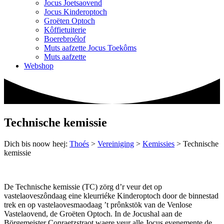
Jocus Joetsaovend
Jocus Kinderoptoch
Groëten Optoch
Kôffietuiterie
Boerebroélof
Muts aafzette Jocus Toekôms
Muts aafzette
Webshop
Technische kemissie
Dich bis noow heej:
Thoés
>
Vereiniging
>
Kemissies
>
Technische
kemissie
De Technische kemissie (TC) zörg d’r veur det op
vastelaoveszôndaag eine kleurriéke Kinderoptoch door de binnestad
trek en op vastelaovesmaodaag ’t prônkstök van de Venlose
Vastelaovend, de Groëten Optoch. In de Jocushal aan de
Börgemeister Conraetzstraot waere veur alle Jocus evenemente de