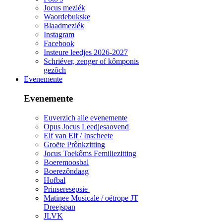
Jocus meziék
Waordebukske
Blaadmeziék
Instagram
Facebook
Insteure leedjes 2026-2027
Schriéver, zenger of kômponis
gezôch
Evenemente
Evenemente
Euverzich alle evenemente
Opus Jocus Leedjesaovend
Elf van Elf / Inscheete
Groëte Prônkzitting
Jocus Toekôms Femiliezitting
Boeremoosbal
Boerezôndaag
Hofbal
Prinseresepsie
Matinee Musicale / oétrope JT
Dreejspan
JLVK