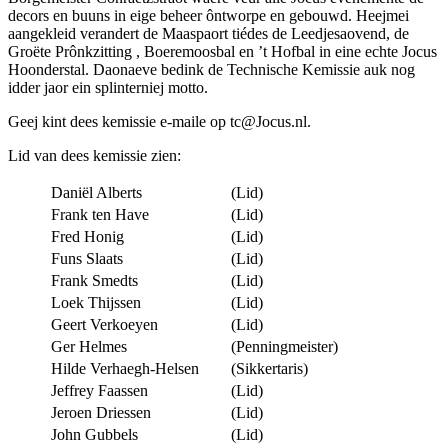
decors en buuns in eige beheer ôntworpe en gebouwd. Heejmei
aangekleid verandert de Maaspaort tiédes de Leedjesaovend, de
Groëte Prônkzitting , Boeremoosbal en ’t Hofbal in eine echte Jocus
Hoonderstal. Daonaeve bedink de Technische Kemissie auk nog
idder jaor ein splinterniej motto.
Geej kint dees kemissie e-maile op tc@Jocus.nl.
Lid van dees kemissie zien:
Daniël Alberts
(Lid)
Frank ten Have
(Lid)
Fred Honig
(Lid)
Funs Slaats
(Lid)
Frank Smedts
(Lid)
Loek Thijssen
(Lid)
Geert Verkoeyen
(Lid)
Ger Helmes
(Penningmeister)
Hilde Verhaegh-Helsen
(Sikkertaris)
Jeffrey Faassen
(Lid)
Jeroen Driessen
(Lid)
John Gubbels
(Lid)