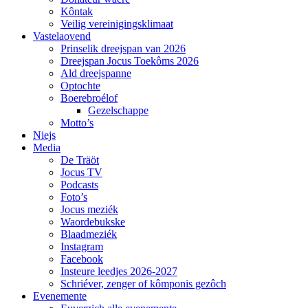
Kôntak
Veilig vereinigingsklimaat
Vastelaovend
Prinselik dreejspan van 2026
Dreejspan Jocus Toekôms 2026
Ald dreejspanne
Optochte
Boerebroélof
Gezelschappe
Motto’s
Niejs
Media
De Träöt
Jocus TV
Podcasts
Foto’s
Jocus meziék
Waordebukske
Blaadmeziék
Instagram
Facebook
Insteure leedjes 2026-2027
Schriéver, zenger of kômponis gezôch
Evenemente