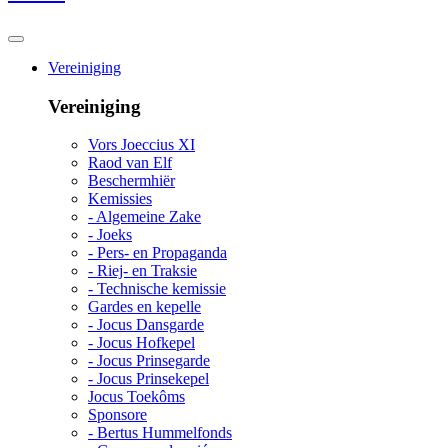
Vereiniging
Vereiniging
Vors Joeccius XI
Raod van Elf
Beschermhiër
Kemissies
- Algemeine Zake
- Joeks
- Pers- en Propaganda
- Riej- en Traksie
- Technische kemissie
Gardes en kepelle
- Jocus Dansgarde
- Jocus Hofkepel
- Jocus Prinsegarde
- Jocus Prinsekepel
Jocus Toekôms
Sponsore
- Bertus Hummelfonds