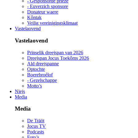
- Gesponsorde priéze
- Euverzich sponsore
Donateur waere
Kôntak
Veilig vereinigingsklimaat
Vastelaovend
Vastelaovend
Prinselik dreejspan van 2026
Dreejspan Jocus Toekôms 2026
Ald dreejspanne
Optochte
Boerebroélof
- Gezelschappe
Motto’s
Niejs
Media
Media
De Träöt
Jocus TV
Podcasts
Foto’s