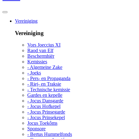
Vereiniging
Vereiniging
Vors Joeccius XI
Raod van Elf
Beschermhiër
Kemissies
- Algemeine Zake
- Joeks
- Pers- en Propaganda
- Riej- en Traksie
- Technische kemissie
Gardes en kepelle
- Jocus Dansgarde
- Jocus Hofkepel
- Jocus Prinsegarde
- Jocus Prinsekepel
Jocus Toekôms
Sponsore
- Bertus Hummelfonds