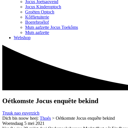
Jocus Joetsaovend
Jocus Kinderoptoch
Groëten Optoch
Kôffietuiterie
Boerebroélof
Muts aafzette Jocus Toekôms
Muts aafzette
Webshop
Oétkomste Jocus enquête bekind
Truuk nao euverzich
Dich bis noow heej:
Thoés
>
Oétkomste Jocus enquête bekind
Woensdaag 5 mei 2021