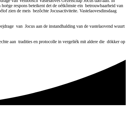
jdrage van Venloosch Vastelaoves Gezelschap Jocus dao-aan. In
n hoëge respons beteikent det de oétkômste ein betrouwbaarheid van
élof zien de meis bezôchte Jocusactiviteite. Vastelaovesdinsdaag
jdrage van Jocus aan de instandhalding van de vastelaovend wuurt
te aan tradities en protocolle in vergeliék mit aldere die dökker op