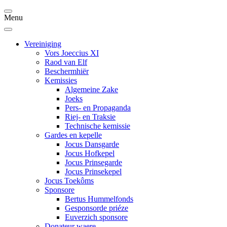
Menu
Vereiniging
Vors Joeccius XI
Raod van Elf
Beschermhiër
Kemissies
Algemeine Zake
Joeks
Pers- en Propaganda
Riej- en Traksie
Technische kemissie
Gardes en kepelle
Jocus Dansgarde
Jocus Hofkepel
Jocus Prinsegarde
Jocus Prinsekepel
Jocus Toekôms
Sponsore
Bertus Hummelfonds
Gesponsorde priéze
Euverzich sponsore
Donateur waere