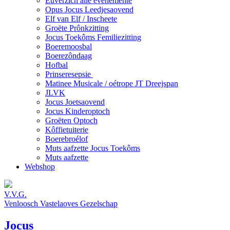
Euverzich alle evenemente
Opus Jocus Leedjesaovend
Elf van Elf / Inscheete
Groëte Prônkzitting
Jocus Toekôms Femiliezitting
Boeremoosbal
Boerezôndaag
Hofbal
Prinseresepsie
Matinee Musicale / oétrope JT Dreejspan
JLVK
Jocus Joetsaovend
Jocus Kinderoptoch
Groëten Optoch
Kôffietuiterie
Boerebroélof
Muts aafzette Jocus Toekôms
Muts aafzette
Webshop
V.V.G.
Venloosch Vastelaoves Gezelschap
Jocus