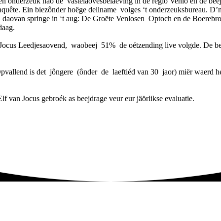
n ônderzeuk nao de vastelaovesbelaeving in de regio Venlo en de bee
enquête. Ein biezônder hoëge deilname volges ‘t onderzeuksbureau. D’
le daovan springe in ‘t aug: De Groëte Venlosen Optoch en de Boerebro
sdaag.
Jocus Leedjesaovend, waobeej 51% de oétzending live volgde. De bee
allend is det jôngere (ônder de laeftiéd van 30 jaor) miër waerd hech
f van Jocus gebroék as beejdrage veur eur jäörlikse evaluatie.