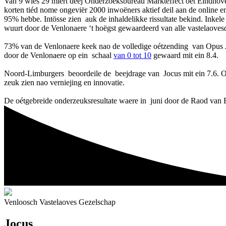
Van 9 wies 29 miërt deej Onderzoeksbureau Markteffect oét Eindhove
korten tiéd nome ongeviër 2000 inwoëners aktief deil aan de online 
95% hebbe. Intösse zien auk de inhaldelikke rissultate bekind. Inke
wuurt door de Venlonaere ‘t hoëgst gewaardeerd van alle vastelaove
73% van de Venlonaere keek nao de volledige oétzending van Opus 
door de Venlonaere op ein schaal
van 0 tot 10
gewaard mit ein 8.4.
Noord-Limburgers beoordeile de beejdrage van Jocus mit ein 7.6. Opv
zeuk zien nao verniejing en innovatie.
De oétgebreide onderzeuksresultate waere in juni door de Raod van El
Venloosch Vastelaoves Gezelschap
Jocus