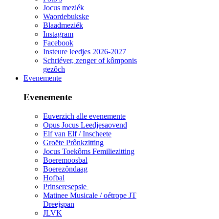
Jocus meziék
Waordebukske
Blaadmeziék
Instagram
Facebook
Insteure leedjes 2026-2027
Schriéver, zenger of kômponis
gezôch
Evenemente
Evenemente
Euverzich alle evenemente
Opus Jocus Leedjesaovend
Elf van Elf / Inscheete
Groëte Prônkzitting
Jocus Toekôms Femiliezitting
Boeremoosbal
Boerezôndaag
Hofbal
Prinseresepsie
Matinee Musicale / oétrope JT
Dreejspan
JLVK