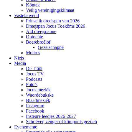
Kôntak
Veilig vereinigingsklimaat
Vastelaovend
Prinselik dreejspan van 2026
Dreejspan Jocus Toekôms 2026
Ald dreejspanne
Optochte
Boerebroélof
Gezelschappe
Motto’s
Niejs
Media
De Träöt
Jocus TV
Podcasts
Foto’s
Jocus meziék
Waordebukske
Blaadmeziék
Instagram
Facebook
Insteure leedjes 2026-2027
Schriéver, zenger of kômponis gezôch
Evenemente