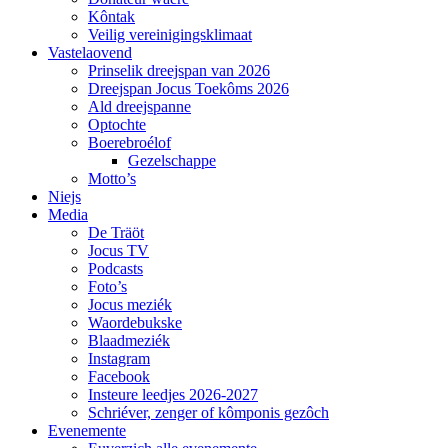
Kôntak
Veilig vereinigingsklimaat
Vastelaovend
Prinselik dreejspan van 2026
Dreejspan Jocus Toekôms 2026
Ald dreejspanne
Optochte
Boerebroélof
Gezelschappe
Motto’s
Niejs
Media
De Träöt
Jocus TV
Podcasts
Foto’s
Jocus meziék
Waordebukske
Blaadmeziék
Instagram
Facebook
Insteure leedjes 2026-2027
Schriéver, zenger of kômponis gezôch
Evenemente