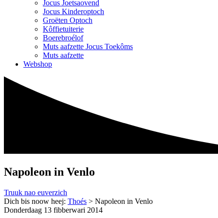
Jocus Joetsaovend
Jocus Kinderoptoch
Groëten Optoch
Kôffietuiterie
Boerebroélof
Muts aafzette Jocus Toekôms
Muts aafzette
Webshop
Napoleon in Venlo
Truuk nao euverzich
Dich bis noow heej:
Thoés
>
Napoleon in Venlo
Donderdaag 13 fibberwari 2014