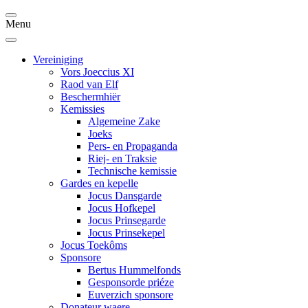
Menu
Vereiniging
Vors Joeccius XI
Raod van Elf
Beschermhiër
Kemissies
Algemeine Zake
Joeks
Pers- en Propaganda
Riej- en Traksie
Technische kemissie
Gardes en kepelle
Jocus Dansgarde
Jocus Hofkepel
Jocus Prinsegarde
Jocus Prinsekepel
Jocus Toekôms
Sponsore
Bertus Hummelfonds
Gesponsorde priéze
Euverzich sponsore
Donateur waere