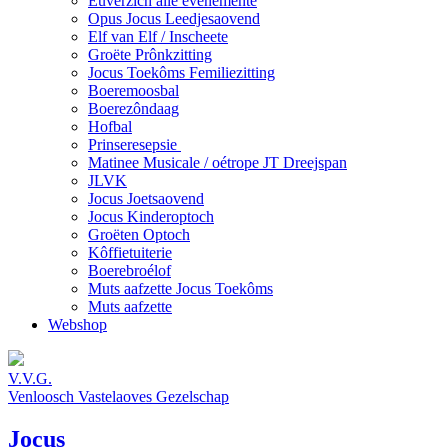
Euverzich alle evenemente
Opus Jocus Leedjesaovend
Elf van Elf / Inscheete
Groëte Prônkzitting
Jocus Toekôms Femiliezitting
Boeremoosbal
Boerezôndaag
Hofbal
Prinseresepsie
Matinee Musicale / oétrope JT Dreejspan
JLVK
Jocus Joetsaovend
Jocus Kinderoptoch
Groëten Optoch
Kôffietuiterie
Boerebroélof
Muts aafzette Jocus Toekôms
Muts aafzette
Webshop
V.V.G.
Venloosch Vastelaoves Gezelschap
Jocus