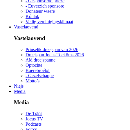
- Gesponsorde priéze
- Euverzich sponsore
Donateur waere
Kôntak
Veilig vereinigingsklimaat
Vastelaovend
Vastelaovend
Prinselik dreejspan van 2026
Dreejspan Jocus Toekôms 2026
Ald dreejspanne
Optochte
Boerebroélof
- Gezelschappe
Motto’s
Niejs
Media
Media
De Träöt
Jocus TV
Podcasts
Foto’s