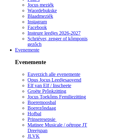
Jocus meziék
Waordebukske
Blaadmeziék
Instagram
Facebook
Insteure leedjes 2026-2027
Schriéver, zenger of kômponis
gezôch
Evenemente
Evenemente
Euverzich alle evenemente
Opus Jocus Leedjesaovend
Elf van Elf / Inscheete
Groëte Prônkzitting
Jocus Toekôms Femiliezitting
Boeremoosbal
Boerezôndaag
Hofbal
Prinseresepsie
Matinee Musicale / oétrope JT
Dreejspan
JLVK