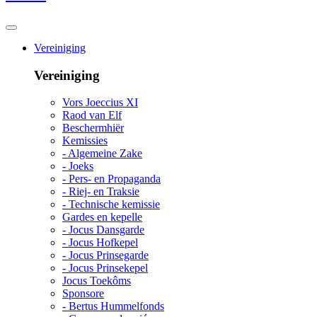
Vereiniging
Vereiniging
Vors Joeccius XI
Raod van Elf
Beschermhiër
Kemissies
- Algemeine Zake
- Joeks
- Pers- en Propaganda
- Riej- en Traksie
- Technische kemissie
Gardes en kepelle
- Jocus Dansgarde
- Jocus Hofkepel
- Jocus Prinsegarde
- Jocus Prinsekepel
Jocus Toekôms
Sponsore
- Bertus Hummelfonds