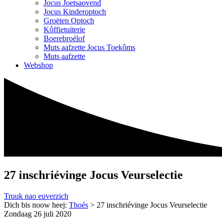
Jocus Joetsaovend
Jocus Kinderoptoch
Groëten Optoch
Kôffietuiterie
Boerebroélof
Muts aafzette Jocus Toekôms
Muts aafzette
Webshop
27 inschriévinge Jocus Veurselectie
Truuk nao euverzich
Dich bis noow heej:
Thoés
>
27 inschriévinge Jocus Veurselectie
Zondaag 26 juli 2020