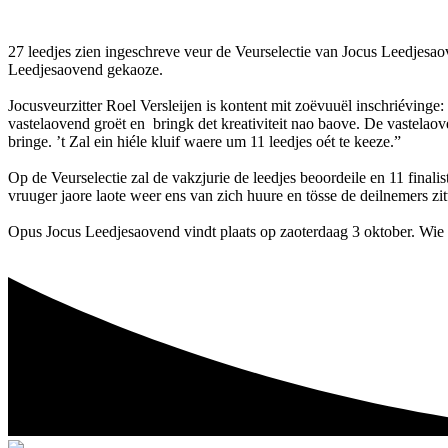
27 leedjes zien ingeschreve veur de Veurselectie van Jocus Leedjesaov
Leedjesaovend gekaoze.
Jocusveurzitter Roel Versleijen is kontent mit zoëvuuël inschriévinge:
vastelaovend groët en bringk det kreativiteit nao baove. De vastelaov
bringe. ’t Zal ein hiéle kluif waere um 11 leedjes oét te keeze.”
Op de Veurselectie zal de vakzjurie de leedjes beoordeile en 11 fin
vruuger jaore laote weer ens van zich huure en tösse de deilnemers zi
Opus Jocus Leedjesaovend vindt plaats op zaoterdaag 3 oktober. Wie