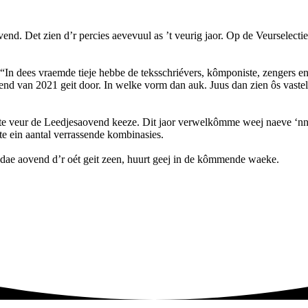
end. Det zien d’r percies aevevuul as ’t veurig jaor. Op de Veurselecti
 “In dees vraemde tieje hebbe de teksschriévers, kômponiste, zengers en
end van 2021 geit door. In welke vorm dan auk. Juus dan zien ôs vastel
aliste veur de Leedjesaovend keeze. Dit jaor verwelkômme weej naeve ‘
tte ein aantal verrassende kombinasies.
 dae aovend d’r oét geit zeen, huurt geej in de kômmende waeke.