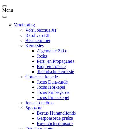
Menu
Vereiniging
Vors Joeccius XI
Raod van Elf
Beschermhiër
Kemissies
Algemeine Zake
Joeks
Pers- en Propaganda
Riej- en Traksie
Technische kemissie
Gardes en kepelle
Jocus Dansgarde
Jocus Hofkepel
Jocus Prinsegarde
Jocus Prinsekepel
Jocus Toekôms
Sponsore
Bertus Hummelfonds
Gesponsorde priéze
Euverzich sponsore
Donateur waere