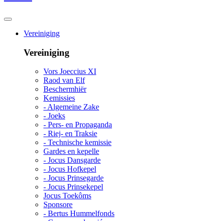
Vereiniging
Vereiniging
Vors Joeccius XI
Raod van Elf
Beschermhiër
Kemissies
- Algemeine Zake
- Joeks
- Pers- en Propaganda
- Riej- en Traksie
- Technische kemissie
Gardes en kepelle
- Jocus Dansgarde
- Jocus Hofkepel
- Jocus Prinsegarde
- Jocus Prinsekepel
Jocus Toekôms
Sponsore
- Bertus Hummelfonds