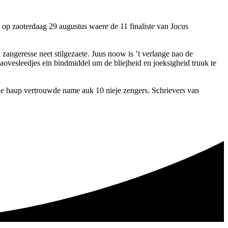
e op zaoterdaag 29 augustus waere de 11 finaliste van Jocus
 zangeresse neet stilgezaete. Juus noow is ’t verlange nao de
aovesleedjes ein bindmiddel um de bliejheid en joeksigheid truuk te
nne haup vertrouwde name auk 10 nieje zengers. Schrievers van