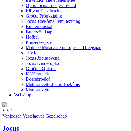
Euverzich alle evenemente
Opus Jocus Leedjesaovend
Elf van Elf / Inscheete
Groëte Prônkzitting
Jocus Toekôms Femiliezitting
Boeremoosbal
Boerezôndaag
Hofbal
Prinseresepsie
Matinee Musicale / oétrope JT Dreejspan
JLVK
Jocus Joetsaovend
Jocus Kinderoptoch
Groëten Optoch
Kôffietuiterie
Boerebroélof
Muts aafzette Jocus Toekôms
Muts aafzette
Webshop
V.V.G.
Venloosch Vastelaoves Gezelschap
Jocus