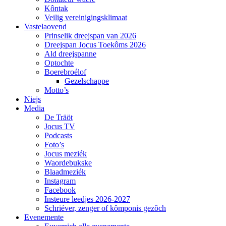
Kôntak
Veilig vereinigingsklimaat
Vastelaovend
Prinselik dreejspan van 2026
Dreejspan Jocus Toekôms 2026
Ald dreejspanne
Optochte
Boerebroélof
Gezelschappe
Motto’s
Niejs
Media
De Träöt
Jocus TV
Podcasts
Foto’s
Jocus meziék
Waordebukske
Blaadmeziék
Instagram
Facebook
Insteure leedjes 2026-2027
Schriéver, zenger of kômponis gezôch
Evenemente