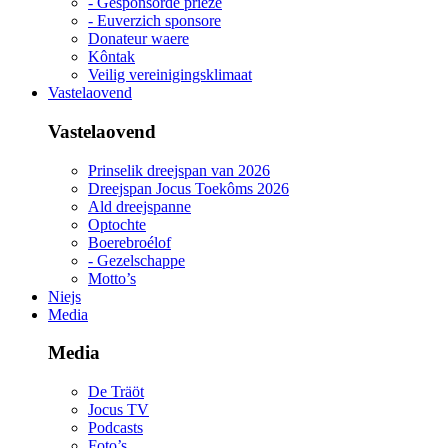
- Gesponsorde priéze
- Euverzich sponsore
Donateur waere
Kôntak
Veilig vereinigingsklimaat
Vastelaovend
Vastelaovend
Prinselik dreejspan van 2026
Dreejspan Jocus Toekôms 2026
Ald dreejspanne
Optochte
Boerebroélof
- Gezelschappe
Motto’s
Niejs
Media
Media
De Träöt
Jocus TV
Podcasts
Foto’s