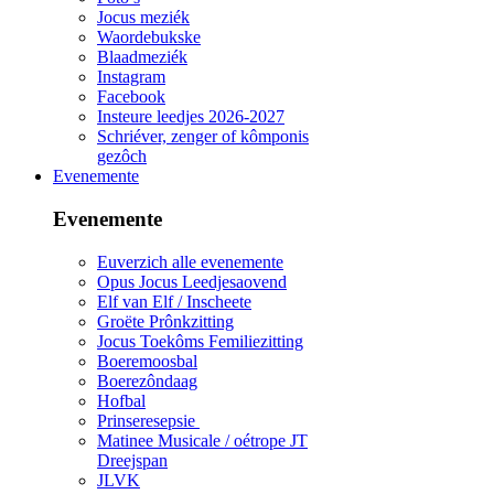
Jocus meziék
Waordebukske
Blaadmeziék
Instagram
Facebook
Insteure leedjes 2026-2027
Schriéver, zenger of kômponis
gezôch
Evenemente
Evenemente
Euverzich alle evenemente
Opus Jocus Leedjesaovend
Elf van Elf / Inscheete
Groëte Prônkzitting
Jocus Toekôms Femiliezitting
Boeremoosbal
Boerezôndaag
Hofbal
Prinseresepsie
Matinee Musicale / oétrope JT
Dreejspan
JLVK