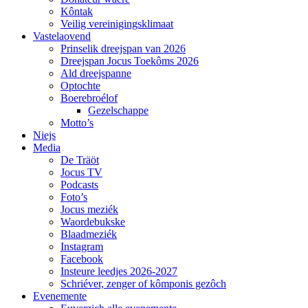
Kôntak
Veilig vereinigingsklimaat
Vastelaovend
Prinselik dreejspan van 2026
Dreejspan Jocus Toekôms 2026
Ald dreejspanne
Optochte
Boerebroélof
Gezelschappe
Motto’s
Niejs
Media
De Träöt
Jocus TV
Podcasts
Foto’s
Jocus meziék
Waordebukske
Blaadmeziék
Instagram
Facebook
Insteure leedjes 2026-2027
Schriéver, zenger of kômponis gezôch
Evenemente