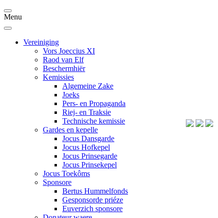
Menu
Vereiniging
Vors Joeccius XI
Raod van Elf
Beschermhiër
Kemissies
Algemeine Zake
Joeks
Pers- en Propaganda
Riej- en Traksie
Technische kemissie
Gardes en kepelle
Jocus Dansgarde
Jocus Hofkepel
Jocus Prinsegarde
Jocus Prinsekepel
Jocus Toekôms
Sponsore
Bertus Hummelfonds
Gesponsorde priéze
Euverzich sponsore
Donateur waere