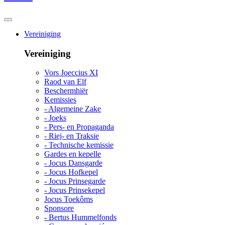
Vereiniging
Vereiniging
Vors Joeccius XI
Raod van Elf
Beschermhiër
Kemissies
- Algemeine Zake
- Joeks
- Pers- en Propaganda
- Riej- en Traksie
- Technische kemissie
Gardes en kepelle
- Jocus Dansgarde
- Jocus Hofkepel
- Jocus Prinsegarde
- Jocus Prinsekepel
Jocus Toekôms
Sponsore
- Bertus Hummelfonds