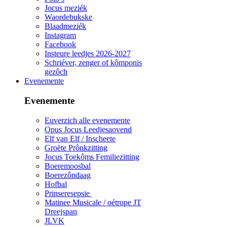
Jocus meziék
Waordebukske
Blaadmeziék
Instagram
Facebook
Insteure leedjes 2026-2027
Schriéver, zenger of kômponis
gezôch
Evenemente
Evenemente
Euverzich alle evenemente
Opus Jocus Leedjesaovend
Elf van Elf / Inscheete
Groëte Prônkzitting
Jocus Toekôms Femiliezitting
Boeremoosbal
Boerezôndaag
Hofbal
Prinseresepsie
Matinee Musicale / oétrope JT
Dreejspan
JLVK