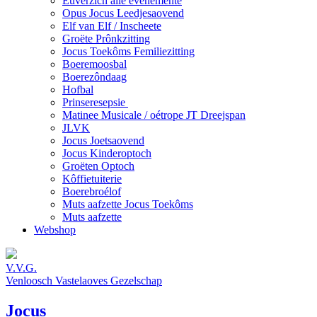
Euverzich alle evenemente
Opus Jocus Leedjesaovend
Elf van Elf / Inscheete
Groëte Prônkzitting
Jocus Toekôms Femiliezitting
Boeremoosbal
Boerezôndaag
Hofbal
Prinseresepsie
Matinee Musicale / oétrope JT Dreejspan
JLVK
Jocus Joetsaovend
Jocus Kinderoptoch
Groëten Optoch
Kôffietuiterie
Boerebroélof
Muts aafzette Jocus Toekôms
Muts aafzette
Webshop
V.V.G.
Venloosch Vastelaoves Gezelschap
Jocus