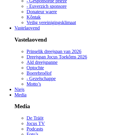
- Gesponsorde priéze
- Euverzich sponsore
Donateur waere
Kôntak
Veilig vereinigingsklimaat
Vastelaovend
Vastelaovend
Prinselik dreejspan van 2026
Dreejspan Jocus Toekôms 2026
Ald dreejspanne
Optochte
Boerebroélof
- Gezelschappe
Motto’s
Niejs
Media
Media
De Träöt
Jocus TV
Podcasts
Foto’s